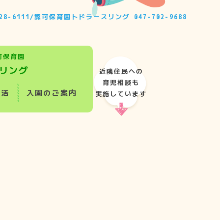
28-6111
/
認可保育園トドラースリング
047-702-9688
可保育園
リング
近隣住民への
育児相談も
生活
入園のご案内
実施しています