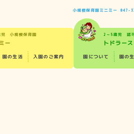
小規模保育園ミニミー
047-3
歳児 小規模保育園
2～5歳児 認
ミー
トドラース
園の生活
入園のご案内
園について
園の