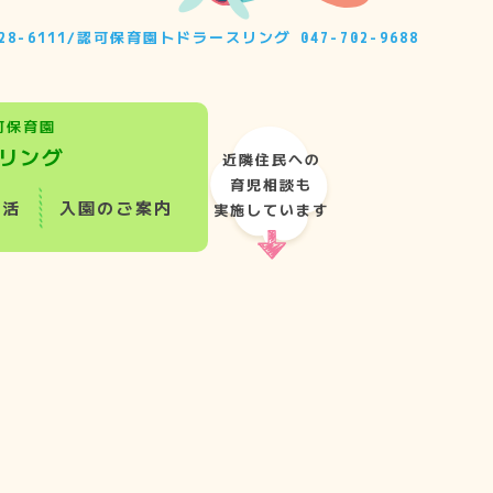
28-6111
/
認可保育園トドラースリング
047-702-9688
可保育園
リング
近隣住民への
育児相談も
生活
入園のご案内
実施しています