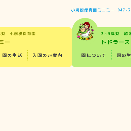
小規模保育園ミニミー
047-3
歳児 小規模保育園
2～5歳児 認
ミー
トドラース
園の生活
入園のご案内
園について
園の