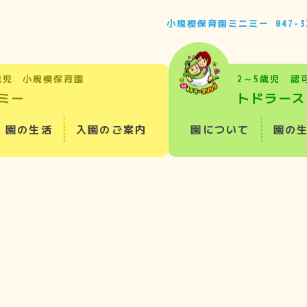
小規模保育園ミニミー
047-3
歳児 小規模保育園
2～5歳児 認
ミー
トドラース
園の生活
入園のご案内
園について
園の