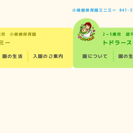
小規模保育園ミニミー
047-3
歳児 小規模保育園
2～5歳児 認
ミー
トドラース
園の生活
入園のご案内
園について
園の