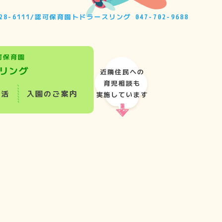
28-6111
/
認可保育園トドラースリング
047-702-9688
可保育園
リング
近隣住民への
育児相談も
生活
入園のご案内
実施しています