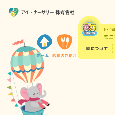
0・1
ミニ
園について
ホーム
給食のご紹介